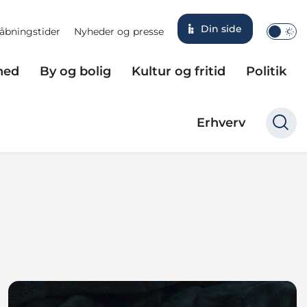
Din side
åbningstider
Nyheder og presse
hed
By og bolig
Kultur og fritid
Politik
Erhverv