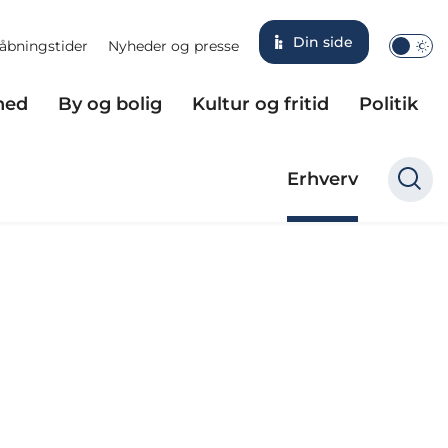
Din side
åbningstider
Nyheder og presse
hed
By og bolig
Kultur og fritid
Politik
Erhverv