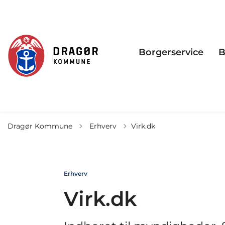
Borgerservice
B
Tilbage til
Dragør Kommune
Erhverv
Virk.dk
Erhverv
Virk.dk