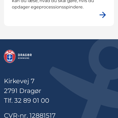
kan du læse, hvad du skal gøre, hvis du
opdager egeprocessionsspindere.
Kirkevej 7
2791 Dragør
Tlf. 32 89 01 00
CVR-nr. 12881517