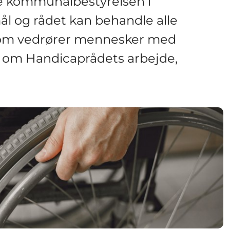
e kommunalbestyrelsen i
l og rådet kan behandle alle
 som vedrører mennesker med
 om Handicaprådets arbejde,