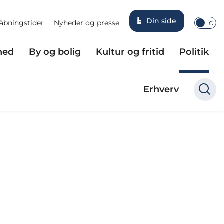
Din side
åbningstider
Nyheder og presse
hed
By og bolig
Kultur og fritid
Politik
Erhverv