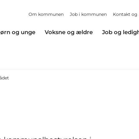
Om kommunen
Job i kommunen
Kontakt og 
ørn og unge
Voksne og ældre
Job og ledig
ådet