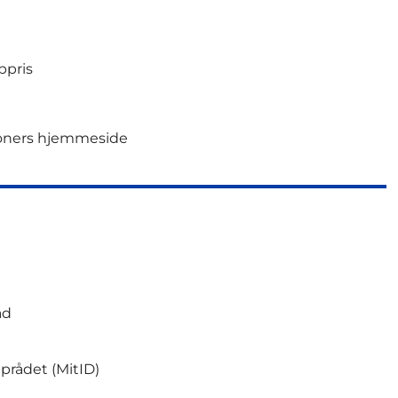
pris
oners hjemmeside
åd
aprådet (MitID)